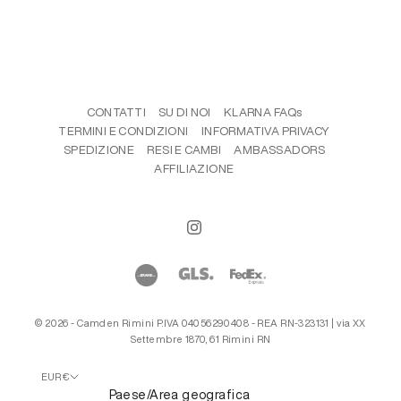
CONTATTI
SU DI NOI
KLARNA FAQs
TERMINI E CONDIZIONI
INFORMATIVA PRIVACY
SPEDIZIONE
RESI E CAMBI
AMBASSADORS
AFFILIAZIONE
© 2026 - Camden Rimini P.IVA 04056290408 - REA RN-323131 | via XX
Settembre 1870, 61 Rimini RN
EUR €
Paese/Area geografica