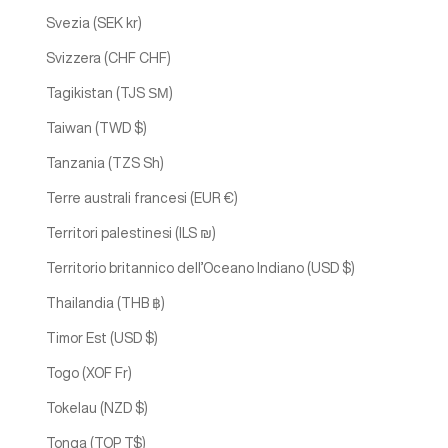
Svezia (SEK kr)
Svizzera (CHF CHF)
Tagikistan (TJS ЅМ)
Taiwan (TWD $)
Tanzania (TZS Sh)
Terre australi francesi (EUR €)
Territori palestinesi (ILS ₪)
Territorio britannico dell’Oceano Indiano (USD $)
Thailandia (THB ฿)
Timor Est (USD $)
Togo (XOF Fr)
Tokelau (NZD $)
Tonga (TOP T$)