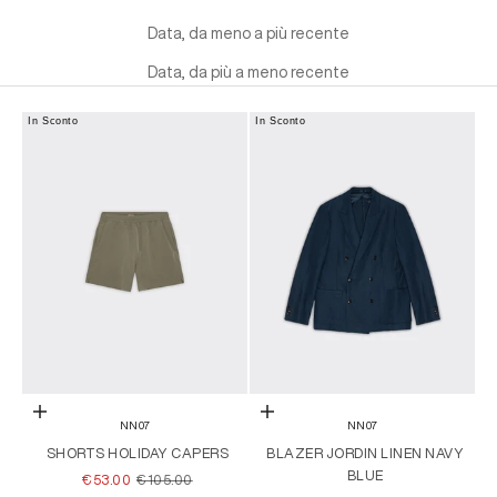
Data, da meno a più recente
Data, da più a meno recente
In Sconto
In Sconto
Scegli le opzioni
Scegli le opzioni
NN07
NN07
SHORTS HOLIDAY CAPERS
BLAZER JORDIN LINEN NAVY
BLUE
PREZZO SCONTATO
PREZZO
€53.00
€105.00