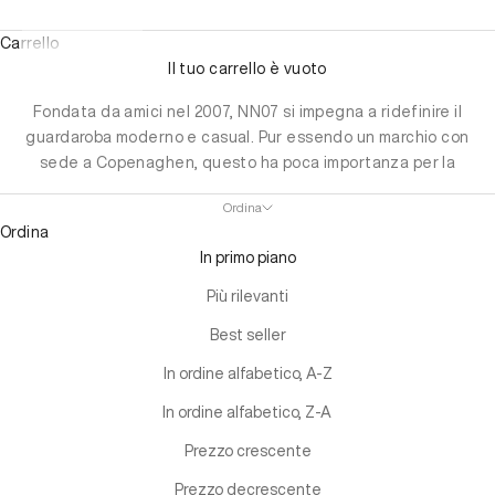
Carrello
Il tuo carrello è vuoto
Fondata da amici nel 2007, NN07 si impegna a ridefinire il
guardaroba moderno e casual. Pur essendo un marchio con
sede a Copenaghen, questo ha poca importanza per la
missione e l'esistenza di NN07. NN significa No Nationality
Ordina
e noi crediamo nelle personalità, non nelle nazionalità.
Ordina
Ispirati da persone e comunità dedicate, creiamo prodotti
In primo piano
con attenzione alle esigenze di oggi e di domani.
Più rilevanti
Best seller
In ordine alfabetico, A-Z
In ordine alfabetico, Z-A
Prezzo crescente
Prezzo decrescente