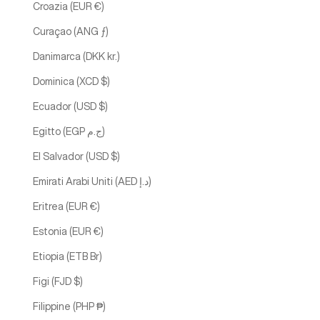
Croazia (EUR €)
Curaçao (ANG ƒ)
Danimarca (DKK kr.)
Dominica (XCD $)
Ecuador (USD $)
Egitto (EGP ج.م)
El Salvador (USD $)
Emirati Arabi Uniti (AED د.إ)
Eritrea (EUR €)
Estonia (EUR €)
Etiopia (ETB Br)
Figi (FJD $)
Filippine (PHP ₱)