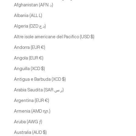
Afghanistan (AFN ؋)
Albania (ALL L)
Algeria (DZD د.ج)
Altre isole americane del Pacifico (USD $)
Andorra (EUR €)
Angola (EUR €)
Anguilla (XCD $)
Antigua e Barbuda (XCD $)
Arabia Saudita (SAR ر.س)
Argentina (EUR €)
Armenia (AMD դր.)
Aruba (AWG ƒ)
Australia (AUD $)