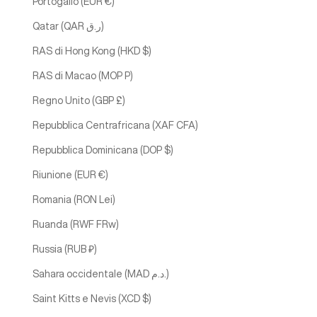
Portogallo (EUR €)
Qatar (QAR ر.ق)
RAS di Hong Kong (HKD $)
RAS di Macao (MOP P)
Regno Unito (GBP £)
Repubblica Centrafricana (XAF CFA)
Repubblica Dominicana (DOP $)
Riunione (EUR €)
Romania (RON Lei)
Ruanda (RWF FRw)
Russia (RUB ₽)
Sahara occidentale (MAD د.م.)
Saint Kitts e Nevis (XCD $)