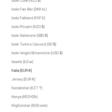
Isole Cook (NZD $)
Isole Fær Øer (DKK kr.)
Isole Falkland (FKP £)
Isole Pitcairn (NZD $)
Isole Salomone (SBD $)
Isole Turks e Caicos (USD $)
Isole Vergini Britanniche (USD $)
Israele (ILS ₪)
Italia (EUR €)
Jersey (EUR €)
Kazakistan (KZT ₸)
Kenya (KES KSh)
Kirghizistan (KGS som)