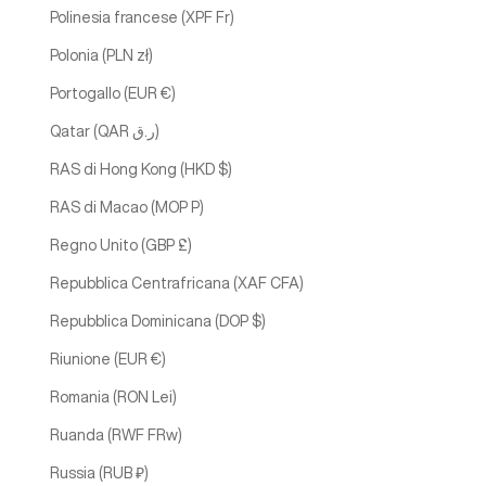
Polinesia francese (XPF Fr)
Polonia (PLN zł)
Portogallo (EUR €)
Qatar (QAR ر.ق)
RAS di Hong Kong (HKD $)
RAS di Macao (MOP P)
Regno Unito (GBP £)
Repubblica Centrafricana (XAF CFA)
Repubblica Dominicana (DOP $)
Riunione (EUR €)
Romania (RON Lei)
Ruanda (RWF FRw)
Russia (RUB ₽)