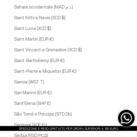
Sahara occidentale (MAD د.م.)
Saint Kitts e Nevis (XCD $)
Saint Lucia (XCD $)
Saint Martin (EUR €)
Saint Vincent e Grenadine (XCD $)
Saint-Barthélemy (EUR €)
Saint-Pierre e Miquelon (EUR €)
Samoa (WST T)
San Marino (EUR €)
Sant’Elena (SHP £)
São Tomé e Príncipe (STD Db)
Senegal (XOF Fr)
SPEDIZONE E RESO GRATUITO PER ORDINI SUPERIORI A 150 EURO
Serbia (RSD РСД)