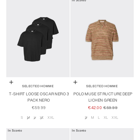
In Sconto
Scegli le opzioni
Scegli le opzioni
SELECTED HOMME
SELECTED HOMME
T-SHIRT LOOSE OSCAR NERO 3
POLO MUSE STRUCTURE DEEP
PACK NERO
LICHEN GREEN
PREZZO SCONTATO
PREZZO SCONTATO
PREZZO
€59.99
€42.00
€59.99
S
M
L
XL
XXL
S
M
L
XL
XXL
Taglia
Taglia
In Sconto
In Sconto