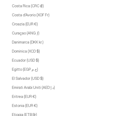
Costa Rica (CRC ₡)
Costa d’Avorio (XOF Fr)
Croazia (EUR €)
Curaçao (ANG ƒ)
Danimarca (DKK kr.)
Dominica (XCD $)
Ecuador (USD $)
Egitto (EGP ج.م)
El Salvador (USD $)
Emirati Arabi Uniti (AED د.إ)
Eritrea (EUR €)
Estonia (EUR €)
Etiopia (ETB Br)