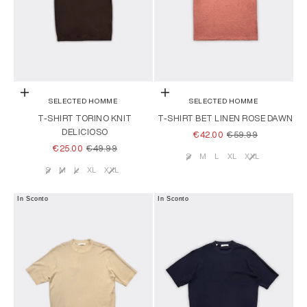
Scegli le opzioni
Scegli le opzioni
SELECTED HOMME
SELECTED HOMME
T-SHIRT TORINO KNIT
T-SHIRT BET LINEN ROSE DAWN
DELICIOSO
PREZZO SCONTATO
PREZZO
€42.00
€59.99
PREZZO SCONTATO
PREZZO
€25.00
€49.99
S
M
L
XL
XXL
Taglia
S
M
L
XL
XXL
Taglia
In Sconto
In Sconto