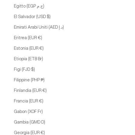
Egitto (EGP ج.م)
El Salvador (USD $)
Emirati Arabi Uniti (AED د.إ)
Eritrea (EUR €)
Estonia (EUR €)
Etiopia (ETB Br)
Figi (FJD $)
Filippine (PHP ₱)
Finlandia (EUR €)
Francia (EUR €)
Gabon (XOF Fr)
Gambia (GMD D)
Georgia (EUR €)