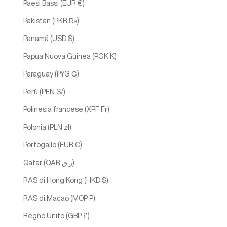
Paesi Bassi (EUR €)
Pakistan (PKR ₨)
Panamá (USD $)
Papua Nuova Guinea (PGK K)
Paraguay (PYG ₲)
Perù (PEN S/)
Polinesia francese (XPF Fr)
Polonia (PLN zł)
Portogallo (EUR €)
Qatar (QAR ر.ق)
RAS di Hong Kong (HKD $)
RAS di Macao (MOP P)
Regno Unito (GBP £)