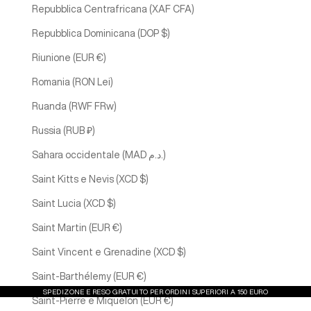
Repubblica Centrafricana (XAF CFA)
Repubblica Dominicana (DOP $)
Riunione (EUR €)
Romania (RON Lei)
Ruanda (RWF FRw)
Russia (RUB ₽)
Sahara occidentale (MAD د.م.)
Saint Kitts e Nevis (XCD $)
Saint Lucia (XCD $)
Saint Martin (EUR €)
Saint Vincent e Grenadine (XCD $)
Saint-Barthélemy (EUR €)
SPEDIZONE E RESO GRATUITO PER ORDINI SUPERIORI A 150 EURO
Saint-Pierre e Miquelon (EUR €)