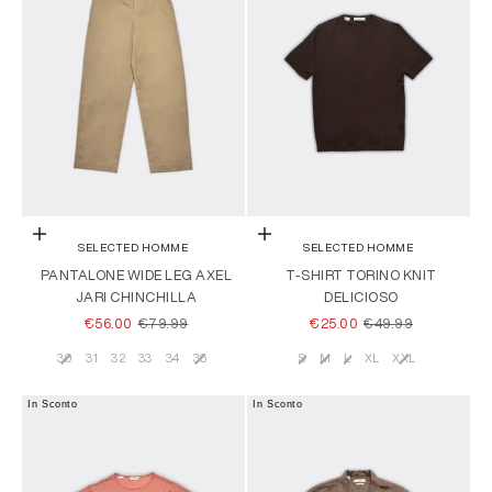
Scegli le opzioni
Scegli le opzioni
SELECTED HOMME
SELECTED HOMME
PANTALONE WIDE LEG AXEL
T-SHIRT TORINO KNIT
JARI CHINCHILLA
DELICIOSO
PREZZO SCONTATO
PREZZO
PREZZO SCONTATO
PREZZO
€56.00
€79.99
€25.00
€49.99
30
31
32
33
34
36
S
M
L
XL
XXL
Taglia
Taglia
In Sconto
In Sconto