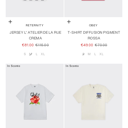
Scegli le opzioni
Scegli le opzioni
RETERNITY
OBEY
JERSEY L' ATELIER DE LA RUE
T-SHIRT DIFFUSION PIGMENT
CREMA
ROSSA
PREZZO SCONTATO
PREZZO
PREZZO SCONTATO
PREZZO
€81.00
€115.00
€49.00
€70.00
S
M
L
XL
S
M
L
XL
Taglia
Taglia
In Sconto
In Sconto