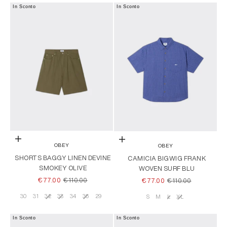
In Sconto
In Sconto
Scegli le opzioni
Scegli le opzioni
OBEY
OBEY
SHORTS BAGGY LINEN DEVINE
CAMICIA BIGWIG FRANK
SMOKEY OLIVE
WOVEN SURF BLU
PREZZO SCONTATO
PREZZO
PREZZO SCONTATO
PREZZO
€77.00
€110.00
€77.00
€110.00
30
31
32
33
34
36
29
S
M
L
XL
Taglia
Taglia
In Sconto
In Sconto