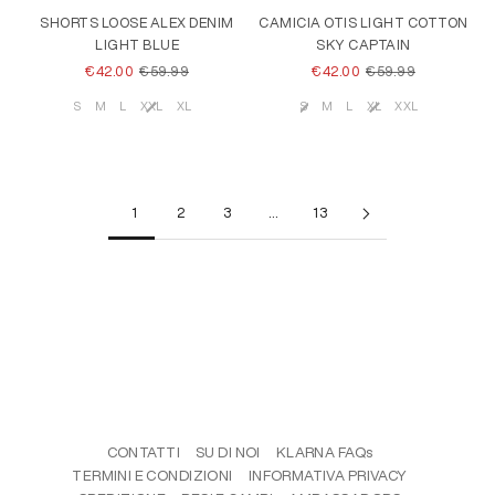
SHORTS LOOSE ALEX DENIM
CAMICIA OTIS LIGHT COTTON
LIGHT BLUE
SKY CAPTAIN
PREZZO SCONTATO
PREZZO
PREZZO SCONTATO
PREZZO
€42.00
€59.99
€42.00
€59.99
S
M
L
XXL
XL
S
M
L
XL
XXL
Taglia
Taglia
1
2
3
…
13
CONTATTI
SU DI NOI
KLARNA FAQs
TERMINI E CONDIZIONI
INFORMATIVA PRIVACY