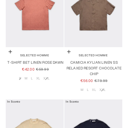
Scegli le opzioni
Scegli le opzioni
SELECTED HOMME
SELECTED HOMME
T-SHIRT BET LINEN ROSE DAWN
CAMICIA KYLIAN LINEN SS
RELAXED RESORT CHOCOLATE
PREZZO SCONTATO
PREZZO
€42.00
€59.99
CHIP
S
M
L
XL
XXL
Taglia
PREZZO SCONTATO
PREZZO
€56.00
€79.99
M
L
XL
XXL
Taglia
In Sconto
In Sconto