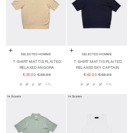
Scegli le opzioni
Scegli le opzioni
SELECTED HOMME
SELECTED HOMME
T-SHIRT MATTIS PLAITED
T-SHIRT MATTIS PLAITED
RELAXED ANGORA
RELAXED SKY CAPTAIN
PREZZO SCONTATO
PREZZO
PREZZO SCONTATO
PREZZO
€30.00
€59.99
€42.00
€59.99
S
M
L
XL
XXL
S
M
L
XL
XXL
Taglia
Taglia
In Sconto
In Sconto