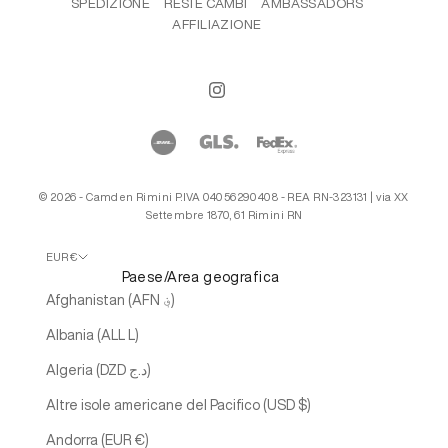
SPEDIZIONE
RESI E CAMBI
AMBASSADORS
AFFILIAZIONE
© 2026 - Camden Rimini P.IVA 04056290408 - REA RN-323131 | via XX
Settembre 1870, 61 Rimini RN
EUR €
Paese/Area geografica
Afghanistan (AFN ؋)
Albania (ALL L)
Algeria (DZD د.ج)
Altre isole americane del Pacifico (USD $)
Andorra (EUR €)