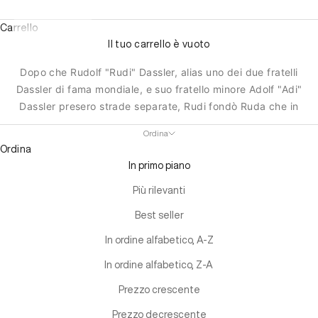
Carrello
Il tuo carrello è vuoto
Dopo che Rudolf "Rudi" Dassler, alias uno dei due fratelli
Dassler di fama mondiale, e suo fratello minore Adolf "Adi"
Dassler presero strade separate, Rudi fondò Ruda che in
seguito divenne PUMA nel 1948. Con un focus sulle
Ordina
scarpe da calcio degli anni '50 come le “SUPER ATOM”
Ordina
Puma cominciò a farsi un nome. Nel 1967 PUMA trovò il
In primo piano
logo corrispondente, creato da Lutz Backes, fumettista di
Norimberga. Con scarpe chiodate, come quelle da calcio,
Più rilevanti
e scarpe da corsa di atletica leggera già nella line-up,
Best seller
PUMA voleva di più e l'ha trovato nel nome di Walt "Clyde"
In ordine alfabetico, A-Z
Frazier, una stella del basket, alla ricerca di una scarpa
speciale da poter utilizzare in campo. È nato il Puma
In ordine alfabetico, Z-A
Clyde. Con Diego Maradona, Boris Becker, Heike
Prezzo crescente
Drechsler, la tecnologia Trinomic e PUMA Disc, gli anni '80
e '90 furono pieni di momenti salienti. Oggi, Puma ha
Prezzo decrescente