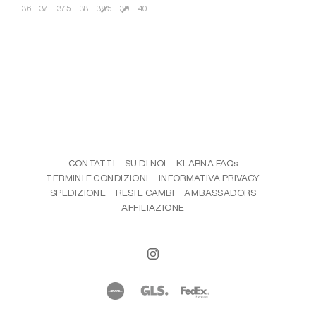
36
37
37.5
38
38.5
39
40
Taglia
CONTATTI
SU DI NOI
KLARNA FAQs
TERMINI E CONDIZIONI
INFORMATIVA PRIVACY
SPEDIZIONE
RESI E CAMBI
AMBASSADORS
AFFILIAZIONE