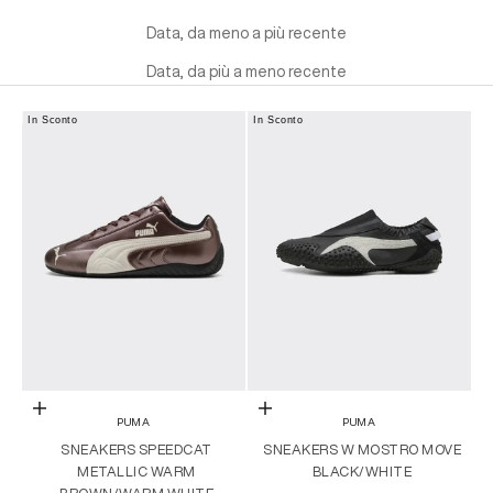
tutto, dai classici come PUMA scamosciata o PUMA Clyde
Data, da meno a più recente
alle versioni PUMA in edizione limitata e silhouette
contemporanee
Data, da più a meno recente
In Sconto
In Sconto
Scegli le opzioni
Scegli le opzioni
PUMA
PUMA
SNEAKERS SPEEDCAT
SNEAKERS W MOSTRO MOVE
METALLIC WARM
BLACK/WHITE