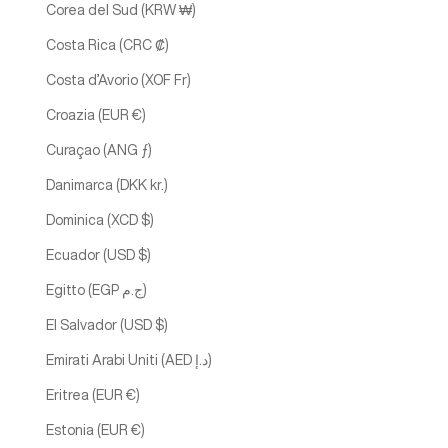
Corea del Sud (KRW ₩)
Costa Rica (CRC ₡)
Costa d’Avorio (XOF Fr)
Croazia (EUR €)
Curaçao (ANG ƒ)
Danimarca (DKK kr.)
Dominica (XCD $)
Ecuador (USD $)
Egitto (EGP ج.م)
El Salvador (USD $)
Emirati Arabi Uniti (AED د.إ)
Eritrea (EUR €)
Estonia (EUR €)