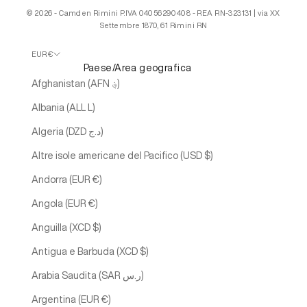
© 2026 - Camden Rimini P.IVA 04056290408 - REA RN-323131 | via XX
Settembre 1870, 61 Rimini RN
EUR €
Paese/Area geografica
Afghanistan (AFN ؋)
Albania (ALL L)
Algeria (DZD د.ج)
Altre isole americane del Pacifico (USD $)
Andorra (EUR €)
Angola (EUR €)
Anguilla (XCD $)
Antigua e Barbuda (XCD $)
Arabia Saudita (SAR ر.س)
Argentina (EUR €)