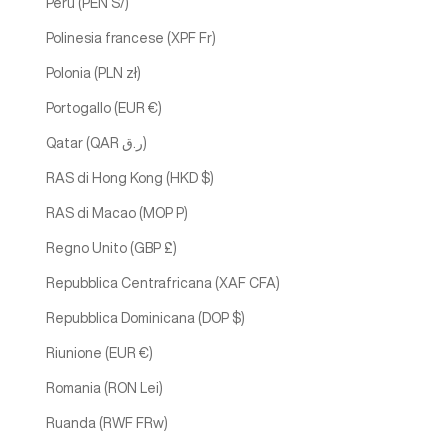
Perù (PEN S/)
Polinesia francese (XPF Fr)
Polonia (PLN zł)
Portogallo (EUR €)
Qatar (QAR ر.ق)
RAS di Hong Kong (HKD $)
RAS di Macao (MOP P)
Regno Unito (GBP £)
Repubblica Centrafricana (XAF CFA)
Repubblica Dominicana (DOP $)
Riunione (EUR €)
Romania (RON Lei)
Ruanda (RWF FRw)