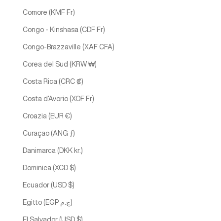
Comore (KMF Fr)
Congo - Kinshasa (CDF Fr)
Congo-Brazzaville (XAF CFA)
Corea del Sud (KRW ₩)
Costa Rica (CRC ₡)
Costa d’Avorio (XOF Fr)
Croazia (EUR €)
Curaçao (ANG ƒ)
Danimarca (DKK kr.)
Dominica (XCD $)
Ecuador (USD $)
Egitto (EGP ج.م)
El Salvador (USD $)