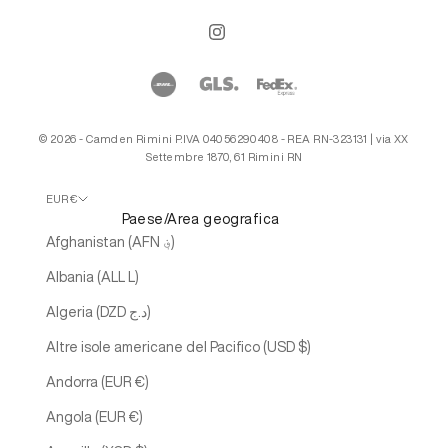
© 2026 - Camden Rimini P.IVA 04056290408 - REA RN-323131 | via XX
Settembre 1870, 61 Rimini RN
EUR €
Paese/Area geografica
Afghanistan (AFN ؋)
Albania (ALL L)
Algeria (DZD د.ج)
Altre isole americane del Pacifico (USD $)
Andorra (EUR €)
Angola (EUR €)