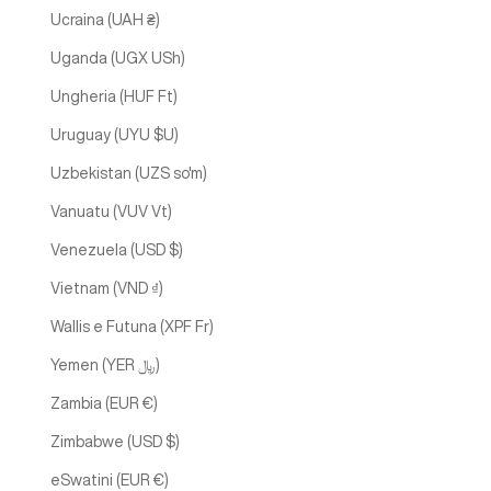
Ucraina (UAH ₴)
Uganda (UGX USh)
Ungheria (HUF Ft)
Uruguay (UYU $U)
Uzbekistan (UZS so'm)
Vanuatu (VUV Vt)
Venezuela (USD $)
Vietnam (VND ₫)
Wallis e Futuna (XPF Fr)
Yemen (YER ﷼)
Zambia (EUR €)
Zimbabwe (USD $)
eSwatini (EUR €)