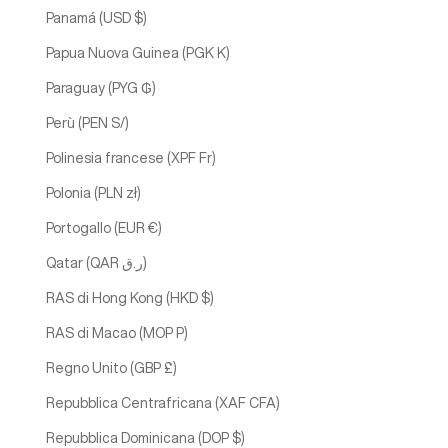
Panamá (USD $)
Papua Nuova Guinea (PGK K)
Paraguay (PYG ₲)
Perù (PEN S/)
Polinesia francese (XPF Fr)
Polonia (PLN zł)
Portogallo (EUR €)
Qatar (QAR ر.ق)
RAS di Hong Kong (HKD $)
RAS di Macao (MOP P)
Regno Unito (GBP £)
Repubblica Centrafricana (XAF CFA)
Repubblica Dominicana (DOP $)