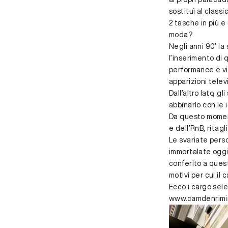
sostituì al class
2 tasche in più e
moda?
Negli anni 90’ la 
l’inserimento di q
performance e vid
apparizioni telev
Dall’altro lato, 
abbinarlo con le 
Da questo momento
e dell’RnB, ritag
Le svariate perso
immortalate oggi 
conferito a ques
motivi per cui il
Ecco i
cargo sele
www.camdenrimi