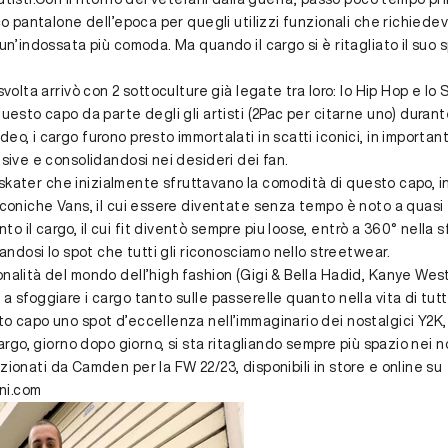
ico pantalone dell’epoca per quegli utilizzi funzionali che richie
 un’indossata più comoda. Ma quando il cargo si è ritagliato il suo 
svolta arrivò con 2 sottoculture già legate tra loro: lo Hip Hop e lo
uesto capo da parte degli gli artisti (2Pac per citarne uno) durante 
eo, i cargo furono presto immortalati in scatti iconici, in importan
isive e consolidandosi nei desideri dei fan.
gli skater che inizialmente sfruttavano la comodità di questo capo, i
iconiche Vans, il cui essere diventate senza tempo è noto a quasi t
 il cargo, il cui fit diventò sempre piu loose, entrò a 360° nella s
liandosi lo spot che tutti gli riconosciamo nello streetwear.
nalità del mondo dell’high fashion (Gigi & Bella Hadid, Kanye West
a sfoggiare i cargo tanto sulle passerelle quanto nella vita di tutti
to capo uno spot d’eccellenza nell’immaginario dei nostalgici Y2K,
 cargo, giorno dopo giorno, si sta ritagliando sempre più spazio nei n
zionati
da Camden per la FW 22/23, disponibili in store e online su
ni.com