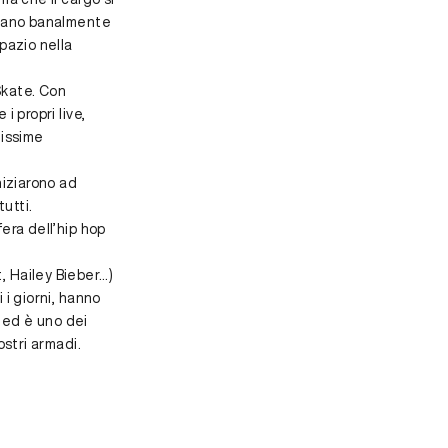
devano banalmente
spazio nella
 Skate. Con
i propri live,
tissime
niziarono ad
utti.
fera dell’hip hop
, Hailey Bieber…)
 i giorni, hanno
 ed è uno dei
ostri armadi.