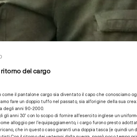
O
l ritorno del cargo
to come il pantalone cargo sia diventato il capo che conosciamo og
amo fare un doppio tuffo nel passato, sia all’origine della sua crea
a degli anni 90-2000.
li gli anni 30’ con lo scopo di fornire all’esercito inglese un unifor
come alloggio per l’equipaggiamento, i cargo furono presto adotta
ricano, che in questo caso garantì una doppia tasca (e quindi un d
utisti.Con il ritorno dei veterani dalla guerra, passò poco tempo pri