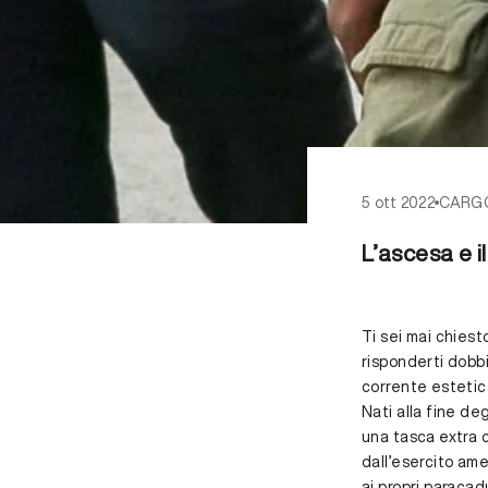
5 ott 2022
CARG
L’ascesa e i
Ti sei mai chies
risponderti dobbi
corrente estetic
Nati alla fine deg
una tasca extra 
dall’esercito ame
ai propri paracad