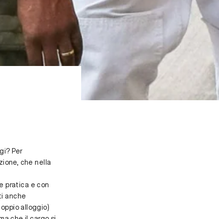
gi? Per
zione, che nella
me pratica e con
ti anche
oppio alloggio)
ma che il cargo si