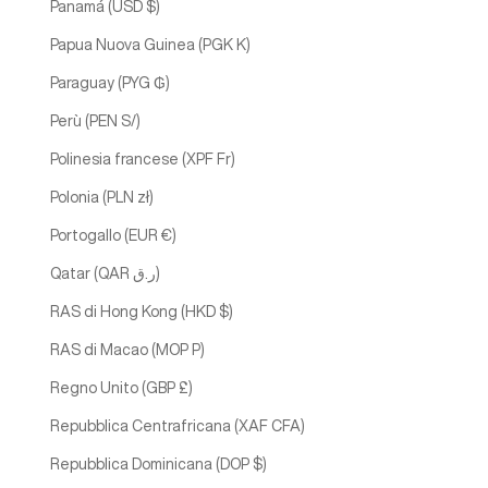
Panamá (USD $)
Papua Nuova Guinea (PGK K)
Paraguay (PYG ₲)
Perù (PEN S/)
Polinesia francese (XPF Fr)
Polonia (PLN zł)
Portogallo (EUR €)
Qatar (QAR ر.ق)
RAS di Hong Kong (HKD $)
RAS di Macao (MOP P)
Regno Unito (GBP £)
Repubblica Centrafricana (XAF CFA)
Repubblica Dominicana (DOP $)