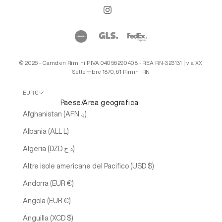
© 2026 - Camden Rimini P.IVA 04056290408 - REA RN-323131 | via XX
Settembre 1870, 61 Rimini RN
EUR €
Paese/Area geografica
Afghanistan (AFN ؋)
Albania (ALL L)
Algeria (DZD د.ج)
Altre isole americane del Pacifico (USD $)
Andorra (EUR €)
Angola (EUR €)
Anguilla (XCD $)