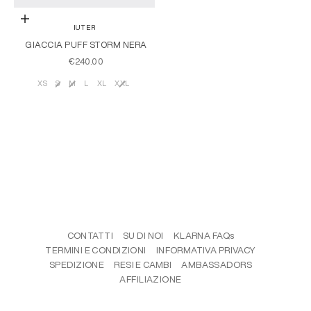
Scegli le opzioni
IUTER
GIACCIA PUFF STORM NERA
PREZZO SCONTATO
€240.00
XS
S
M
L
XL
XXL
Taglia
CONTATTI
SU DI NOI
KLARNA FAQs
TERMINI E CONDIZIONI
INFORMATIVA PRIVACY
SPEDIZIONE
RESI E CAMBI
AMBASSADORS
AFFILIAZIONE