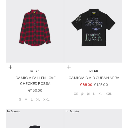
Scegli le opzioni
Scegli le opzioni
IUTER
IUTER
CAMICIA FALLEN LOVE
CAMICIA B.A.D CUBAN NERA
CHECKED ROSSA
PREZZO SCONTATO
PREZZO
€88.00
€125.00
PREZZO SCONTATO
€150.00
XS
S
M
L
XL
XXL
Taglia
S
M
L
XL
XXL
Taglia
In Sconto
In Sconto