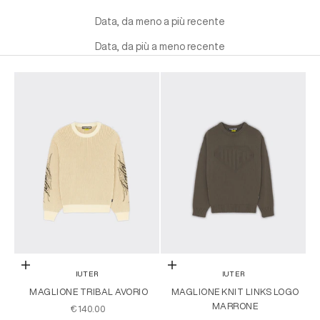
Data, da meno a più recente
Data, da più a meno recente
Scegli le opzioni
Scegli le opzioni
IUTER
IUTER
MAGLIONE TRIBAL AVORIO
MAGLIONE KNIT LINKS LOGO
MARRONE
PREZZO SCONTATO
€140.00