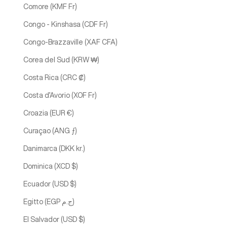
Comore (KMF Fr)
Congo - Kinshasa (CDF Fr)
Congo-Brazzaville (XAF CFA)
Corea del Sud (KRW ₩)
Costa Rica (CRC ₡)
Costa d’Avorio (XOF Fr)
Croazia (EUR €)
Curaçao (ANG ƒ)
Danimarca (DKK kr.)
Dominica (XCD $)
Ecuador (USD $)
Egitto (EGP ج.م)
El Salvador (USD $)