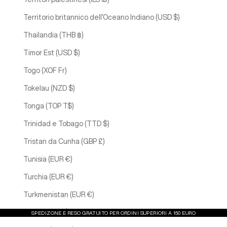
Territorio britannico dell’Oceano Indiano (USD $)
Thailandia (THB ฿)
Timor Est (USD $)
Togo (XOF Fr)
Tokelau (NZD $)
Tonga (TOP T$)
Trinidad e Tobago (TTD $)
Tristan da Cunha (GBP £)
Tunisia (EUR €)
Turchia (EUR €)
Turkmenistan (EUR €)
Tuvalu (AUD $)
SPEDIZONE E RESO GRATUITO PER ORDINI SUPERIORI A 150 EURO