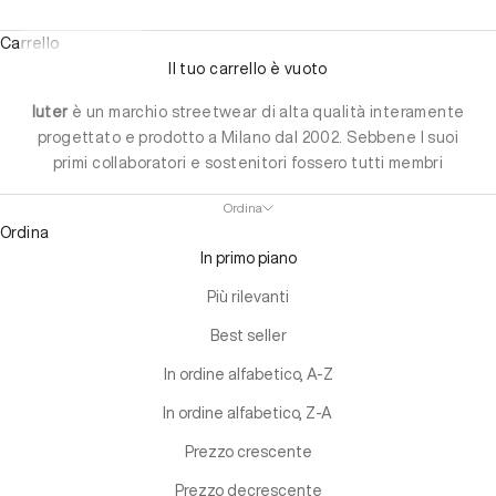
Carrello
Il tuo carrello è vuoto
Iuter
è un marchio streetwear di alta qualità interamente
progettato e prodotto a Milano dal 2002. Sebbene I suoi
primi collaboratori e sostenitori fossero tutti membri
originali delle sottoculture skate e hip-hop della città,
Ordina
l'obiettivo di Iuter è quello di andare oltre il suo contesto
Ordina
originale riconciliando l'ironia, giocosità e natura
In primo piano
sperimentale delle sue radici all'arte e alla raffinatezza
della sartoria italiana.
Più rilevanti
Best seller
In ordine alfabetico, A-Z
In ordine alfabetico, Z-A
Prezzo crescente
Prezzo decrescente